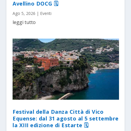
Avellino DOCG 🗓
Ago 5, 2026
|
Eventi
leggi tutto
Festival della Danza Città di Vico
Equense: dal 31 agosto al 5 settembre
la XIII edizione di Estarte 🗓