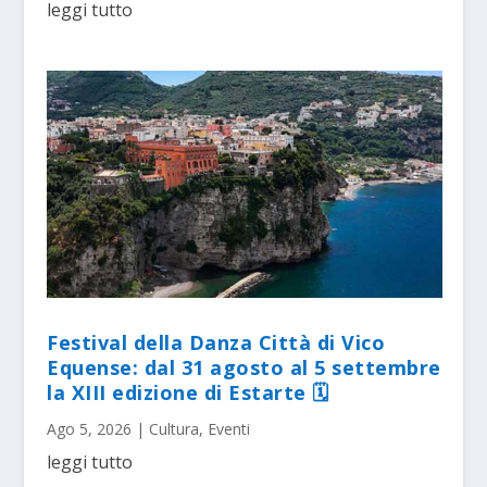
leggi tutto
Festival della Danza Città di Vico
Equense: dal 31 agosto al 5 settembre
la XIII edizione di Estarte 🗓
Ago 5, 2026
|
Cultura
,
Eventi
leggi tutto