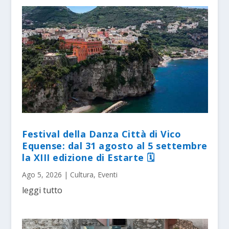
Festival della Danza Città di Vico
Equense: dal 31 agosto al 5 settembre
la XIII edizione di Estarte 🗓
Ago 5, 2026
|
Cultura
,
Eventi
leggi tutto