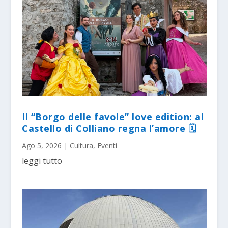
Il “Borgo delle favole” love edition: al
Castello di Colliano regna l’amore 🗓
Ago 5, 2026
|
Cultura
,
Eventi
leggi tutto