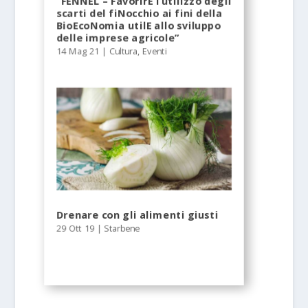
“FENNEL – FavorirE l’utilizzo degli
scarti del fiNocchio ai fini della
BioEcoNomia utilE allo sviluppo
delle imprese agricole”
14 Mag 21
|
Cultura
,
Eventi
Drenare con gli alimenti giusti
29 Ott 19
|
Starbene