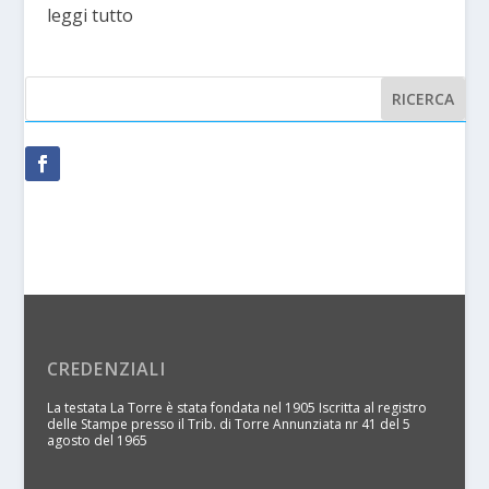
leggi tutto
CREDENZIALI
La testata La Torre è stata fondata nel 1905 Iscritta al registro
delle Stampe presso il Trib. di Torre Annunziata nr 41 del 5
agosto del 1965