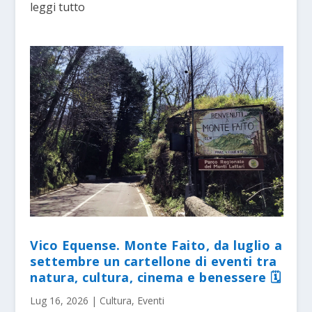
leggi tutto
Vico Equense. Monte Faito, da luglio a
settembre un cartellone di eventi tra
natura, cultura, cinema e benessere 🗓
Lug 16, 2026
|
Cultura
,
Eventi