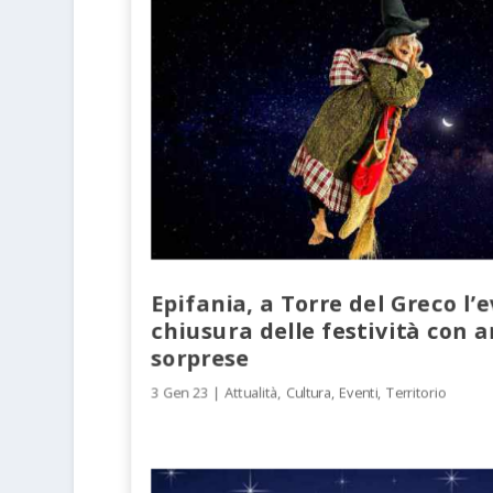
Epifania, a Torre del Greco l’
chiusura delle festività con 
sorprese
3 Gen 23
|
Attualità
,
Cultura
,
Eventi
,
Territorio