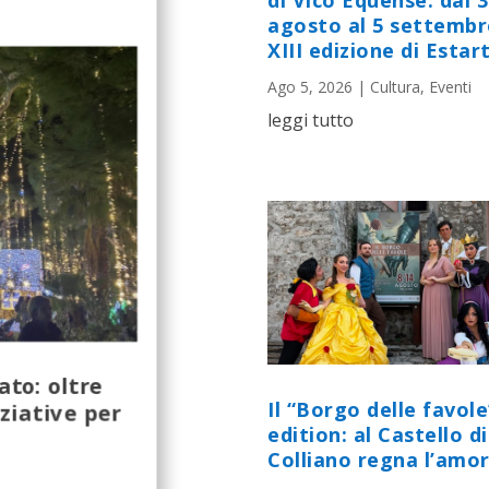
di Vico Equense: dal 
agosto al 5 settembr
XIII edizione di Estart
Ago 5, 2026
|
Cultura
,
Eventi
leggi tutto
ato: oltre
Il “Borgo delle favole
iziative per
edition: al Castello di
Colliano regna l’amor