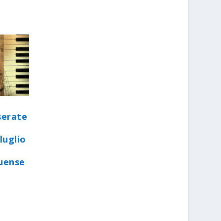
serate
luglio
quense