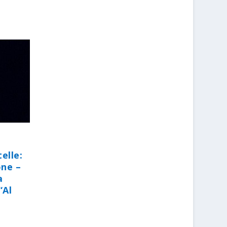
elle:
one –
a
“Al