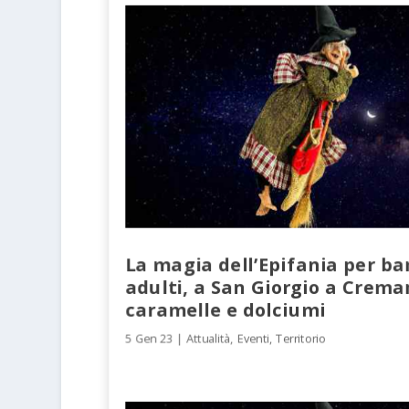
La magia dell’Epifania per b
adulti, a San Giorgio a Crema
caramelle e dolciumi
5 Gen 23
|
Attualità
,
Eventi
,
Territorio