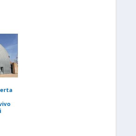
perta
vivo
i