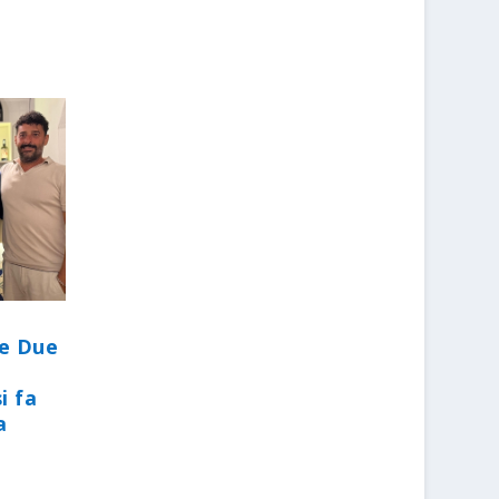
le Due
i fa
a