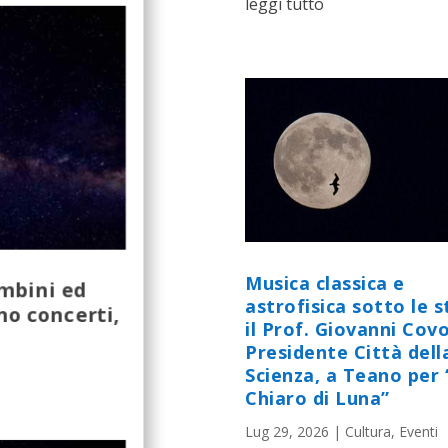
leggi tutto
Musica classica e
ambini ed
astrofisica sotto le st
no concerti,
il Prof. Giovanni Cov
Presidente Città dell
Scienza, a Teano per 
Chiaro di Luna”
Lug 29, 2026
|
Cultura
,
Eventi