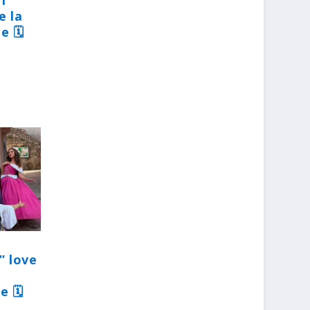
31
e la
e 🗓
” love
e 🗓