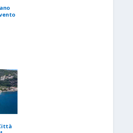
iano
evento
Città