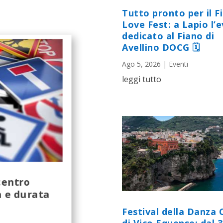
Tutto pronto per il F
Love Fest: a Lapio l’
dedicato al Fiano di
Avellino DOCG 🗓
Ago 5, 2026
|
Eventi
leggi tutto
centro
à e durata
Festival della Danza 