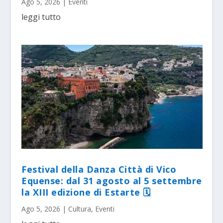
Ago 5, 2026
|
Eventi
leggi tutto
Festival della Danza Città di Vico
Equense: dal 31 agosto al 5 settembre
la XIII edizione di Estarte 🗓
Ago 5, 2026
|
Cultura
,
Eventi