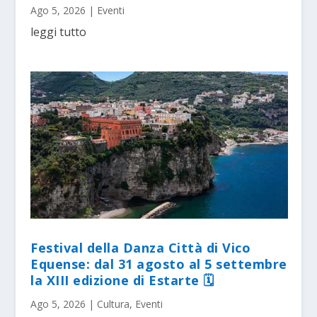
Ago 5, 2026
|
Eventi
leggi tutto
Festival della Danza Città di Vico
Equense: dal 31 agosto al 5 settembre
la XIII edizione di Estarte 🗓
Ago 5, 2026
|
Cultura
,
Eventi