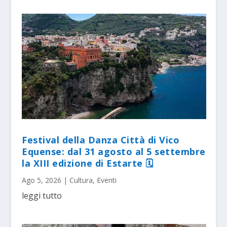
Festival della Danza Città di Vico
Equense: dal 31 agosto al 5 settembre
la XIII edizione di Estarte 🗓
Ago 5, 2026
|
Cultura
,
Eventi
leggi tutto