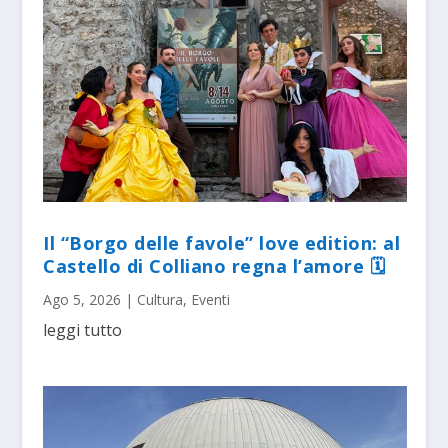
Il “Borgo delle favole” love edition: al
Castello di Colliano regna l’amore 🗓
Ago 5, 2026
|
Cultura
,
Eventi
leggi tutto