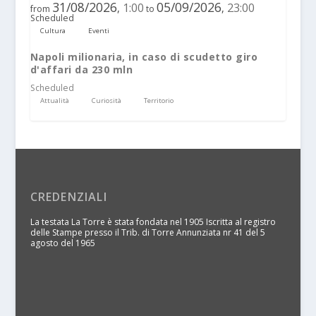
31/08/2026
05/09/2026
1:00
23:00
,
,
from
to
Scheduled
Cultura
Eventi
Napoli milionaria, in caso di scudetto giro
d'affari da 230 mln
Scheduled
Attualità
Curiosità
Territorio
CREDENZIALI
La testata La Torre è stata fondata nel 1905 Iscritta al registro
delle Stampe presso il Trib. di Torre Annunziata nr 41 del 5
agosto del 1965