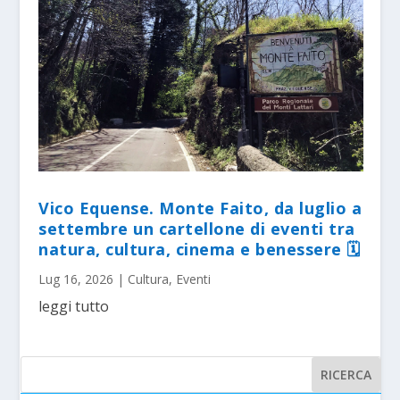
Vico Equense. Monte Faito, da luglio a
settembre un cartellone di eventi tra
natura, cultura, cinema e benessere 🗓
Lug 16, 2026
|
Cultura
,
Eventi
leggi tutto