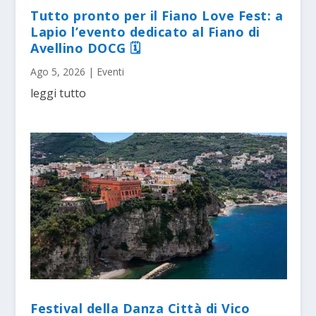
Tutto pronto per il Fiano Love Fest: a
Lapio l’evento dedicato al Fiano di
Avellino DOCG 🗓
Ago 5, 2026
|
Eventi
leggi tutto
Festival della Danza Città di Vico