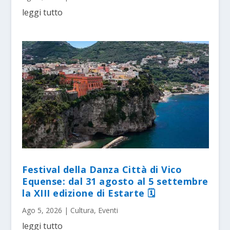
leggi tutto
Festival della Danza Città di Vico
Equense: dal 31 agosto al 5 settembre
la XIII edizione di Estarte 🗓
Ago 5, 2026
|
Cultura
,
Eventi
leggi tutto