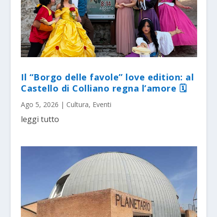
Il “Borgo delle favole” love edition: al
Castello di Colliano regna l’amore 🗓
Ago 5, 2026
|
Cultura
,
Eventi
leggi tutto