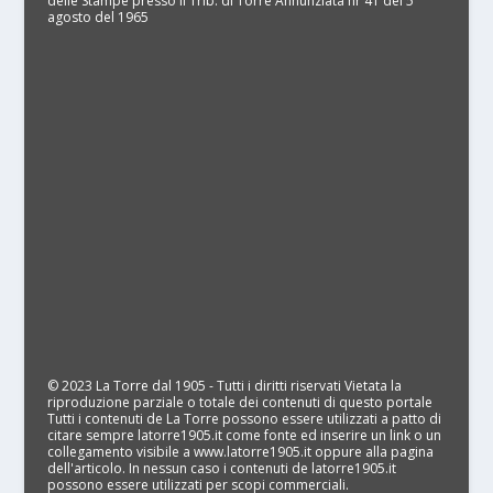
delle Stampe presso il Trib. di Torre Annunziata nr 41 del 5
agosto del 1965
© 2023 La Torre dal 1905 - Tutti i diritti riservati Vietata la
riproduzione parziale o totale dei contenuti di questo portale
Tutti i contenuti de La Torre possono essere utilizzati a patto di
citare sempre latorre1905.it come fonte ed inserire un link o un
collegamento visibile a www.latorre1905.it oppure alla pagina
dell'articolo. In nessun caso i contenuti de latorre1905.it
possono essere utilizzati per scopi commerciali.