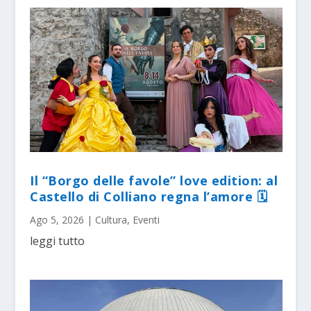
Il “Borgo delle favole” love edition: al
Castello di Colliano regna l’amore 🗓
Ago 5, 2026
|
Cultura
,
Eventi
leggi tutto