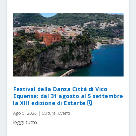
Festival della Danza Città di Vico
Equense: dal 31 agosto al 5 settembre
la XIII edizione di Estarte 🗓
Ago 5, 2026
|
Cultura
,
Eventi
leggi tutto