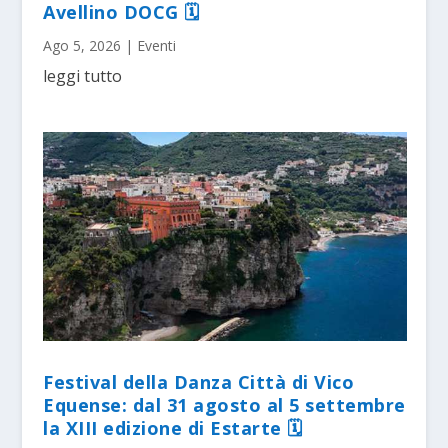
Avellino DOCG 🗓
Ago 5, 2026
|
Eventi
leggi tutto
Festival della Danza Città di Vico
Equense: dal 31 agosto al 5 settembre
la XIII edizione di Estarte 🗓