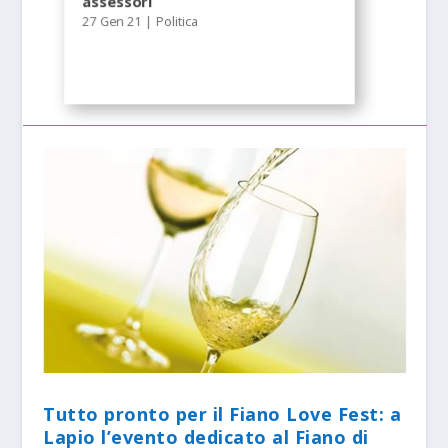
assessori
27 Gen 21
|
Politica
Tutto pronto per il Fiano Love Fest: a
Lapio l’evento dedicato al Fiano di