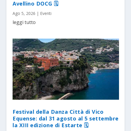
Avellino DOCG 🗓
Ago 5, 2026
|
Eventi
leggi tutto
Festival della Danza Città di Vico
Equense: dal 31 agosto al 5 settembre
la XIII edizione di Estarte 🗓