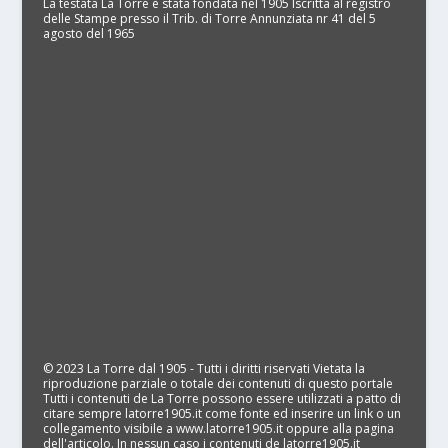
La testata La Torre è stata fondata nel 1905 Iscritta al registro
delle Stampe presso il Trib. di Torre Annunziata nr 41 del 5
agosto del 1965
© 2023 La Torre dal 1905 - Tutti i diritti riservati Vietata la
riproduzione parziale o totale dei contenuti di questo portale
Tutti i contenuti de La Torre possono essere utilizzati a patto di
citare sempre latorre1905.it come fonte ed inserire un link o un
collegamento visibile a www.latorre1905.it oppure alla pagina
dell'articolo. In nessun caso i contenuti de latorre1905.it