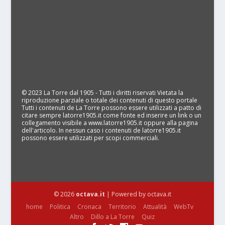
© 2023 La Torre dal 1905 - Tutti i diritti riservati Vietata la
riproduzione parziale o totale dei contenuti di questo portale
Tutti i contenuti de La Torre possono essere utilizzati a patto di
citare sempre latorre1905.it come fonte ed inserire un link o un
collegamento visibile a www.latorre1905.it oppure alla pagina
dell'articolo. In nessun caso i contenuti de latorre1905.it
possono essere utilizzati per scopi commerciali.
© 2026
octava.it
| Powered by octava.it
home
Politica
Cronaca
Territorio
Attualità
WebTv
Altro
Dillo a La Torre
Quiz