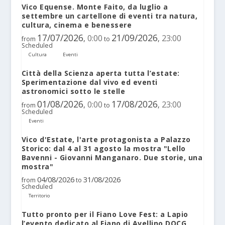
Vico Equense. Monte Faito, da luglio a
settembre un cartellone di eventi tra natura,
cultura, cinema e benessere
17/07/2026
21/09/2026
0:00
23:00
,
,
from
to
Scheduled
Cultura
Eventi
Città della Scienza aperta tutta l’estate:
Sperimentazione dal vivo ed eventi
astronomici sotto le stelle
01/08/2026
17/08/2026
0:00
23:00
,
,
from
to
Scheduled
Eventi
Vico d'Estate, l'arte protagonista a Palazzo
Storico: dal 4 al 31 agosto la mostra "Lello
Bavenni - Giovanni Manganaro. Due storie, una
mostra"
04/08/2026
31/08/2026
from
to
Scheduled
Territorio
Tutto pronto per il Fiano Love Fest: a Lapio
l’evento dedicato al Fiano di Avellino DOCG