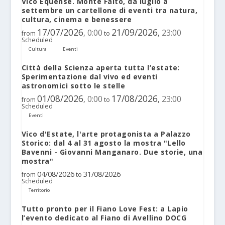
Vico Equense. Monte Faito, da luglio a
settembre un cartellone di eventi tra natura,
cultura, cinema e benessere
17/07/2026
21/09/2026
0:00
23:00
,
,
from
to
Scheduled
Cultura
Eventi
Città della Scienza aperta tutta l’estate:
Sperimentazione dal vivo ed eventi
astronomici sotto le stelle
01/08/2026
17/08/2026
0:00
23:00
,
,
from
to
Scheduled
Eventi
Vico d'Estate, l'arte protagonista a Palazzo
Storico: dal 4 al 31 agosto la mostra "Lello
Bavenni - Giovanni Manganaro. Due storie, una
mostra"
04/08/2026
31/08/2026
from
to
Scheduled
Territorio
Tutto pronto per il Fiano Love Fest: a Lapio
l’evento dedicato al Fiano di Avellino DOCG