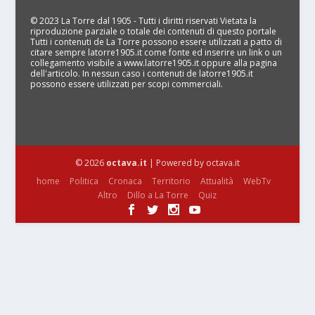
© 2023 La Torre dal 1905 - Tutti i diritti riservati Vietata la
riproduzione parziale o totale dei contenuti di questo portale
Tutti i contenuti de La Torre possono essere utilizzati a patto di
citare sempre latorre1905.it come fonte ed inserire un link o un
collegamento visibile a www.latorre1905.it oppure alla pagina
dell'articolo. In nessun caso i contenuti de latorre1905.it
possono essere utilizzati per scopi commerciali.
© 2026
octava.it
| Powered by octava.it
home
Politica
Cronaca
Territorio
Attualità
WebTv
Altro
Dillo a La Torre
Quiz