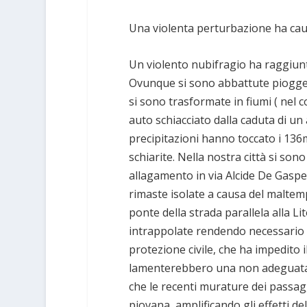
Una violenta perturbazione ha caus
Un violento nubifragio ha raggiunt
Ovunque si sono abbattute piogge t
si sono trasformate in fiumi ( nel
auto schiacciato dalla caduta di un
precipitazioni hanno toccato i 136
schiarite. Nella nostra città si sono
allagamento in via Alcide De Gaspe
rimaste isolate a causa del maltemp
ponte della strada parallela alla L
intrappolate rendendo necessario i
protezione civile, che ha impedito
lamenterebbero una non adeguata p
che le recenti murature dei passagg
piovana, amplificando gli effetti d