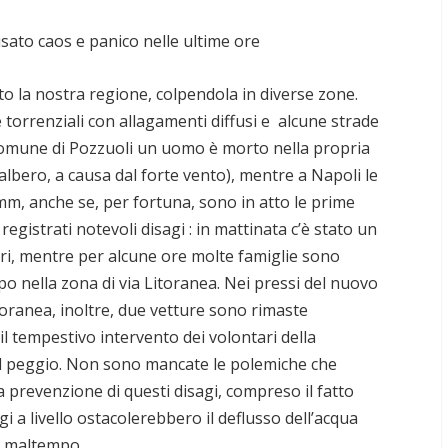
ato caos e panico nelle ultime ore
o la nostra regione, colpendola in diverse zone.
orrenziali con allagamenti diffusi e alcune strade
 comune di Pozzuoli un uomo è morto nella propria
 albero, a causa dal forte vento), mentre a Napoli le
mm, anche se, per fortuna, sono in atto le prime
 registrati notevoli disagi : in mattinata c’è stato un
ri, mentre per alcune ore molte famiglie sono
o nella zona di via Litoranea. Nei pressi del nuovo
itoranea, inoltre, due vetture sono rimaste
l tempestivo intervento dei volontari della
 il peggio. Non sono mancate le polemiche che
revenzione di questi disagi, compreso il fatto
i a livello ostacolerebbero il deflusso dell’acqua
el maltempo.