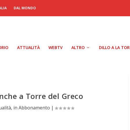
ALIA
DAL MONDO
ORIO
ATTUALITÀ
WEBTV
ALTRO
DILLO A LA TO
nche a Torre del Greco
ualità
,
in Abbonamento
|