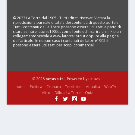
© 2023 La Torre dal 1905 - Tutti i diritti riservati Vietata la
riproduzione parziale o totale dei contenuti di questo portale
Tutti i contenuti de La Torre possono essere utilizzati a patto di
citare sempre latorre1905.it come fonte ed inserire un link o un
collegamento visibile a www.latorre1905.it oppure alla pagina
dell'articolo. In nessun caso i contenuti de latorre1905.it
possono essere utilizzati per scopi commerciali.
© 2026
octava.it
| Powered by octava.it
home
Politica
Cronaca
Territorio
Attualità
WebTv
Altro
Dillo a La Torre
Quiz