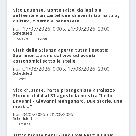
Vico Equense. Monte Faito, da luglio a
settembre un cartellone di eventi tra natura,
cultura, cinema e benessere
17/07/2026
21/09/2026
0:00
23:00
,
,
from
to
Scheduled
Cultura
Eventi
Città della Scienza aperta tutta l’estate:
Sperimentazione dal vivo ed eventi
astronomici sotto le stelle
01/08/2026
17/08/2026
0:00
23:00
,
,
from
to
Scheduled
Eventi
Vico d'Estate, l'arte protagonista a Palazzo
Storico: dal 4 al 31 agosto la mostra "Lello
Bavenni - Giovanni Manganaro. Due storie, una
mostra"
04/08/2026
31/08/2026
from
to
Scheduled
Territorio
Tutto pronto per il Fiano Love Fest: a Lapio