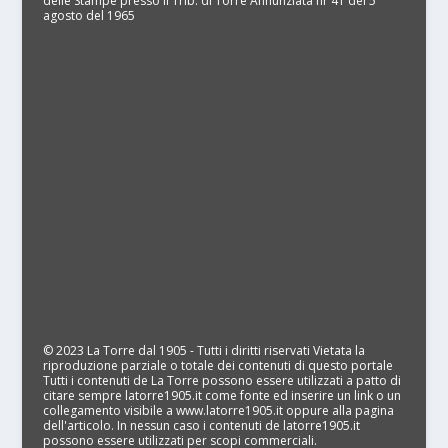
delle Stampe presso il Trib. di Torre Annunziata nr 41 del 5
agosto del 1965
© 2023 La Torre dal 1905 - Tutti i diritti riservati Vietata la
riproduzione parziale o totale dei contenuti di questo portale
Tutti i contenuti de La Torre possono essere utilizzati a patto di
citare sempre latorre1905.it come fonte ed inserire un link o un
collegamento visibile a www.latorre1905.it oppure alla pagina
dell'articolo. In nessun caso i contenuti de latorre1905.it
possono essere utilizzati per scopi commerciali.