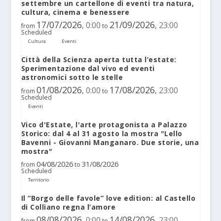
settembre un cartellone di eventi tra natura,
cultura, cinema e benessere
17/07/2026
21/09/2026
0:00
23:00
,
,
from
to
Scheduled
Cultura
Eventi
Città della Scienza aperta tutta l’estate:
Sperimentazione dal vivo ed eventi
astronomici sotto le stelle
01/08/2026
17/08/2026
0:00
23:00
,
,
from
to
Scheduled
Eventi
Vico d'Estate, l'arte protagonista a Palazzo
Storico: dal 4 al 31 agosto la mostra "Lello
Bavenni - Giovanni Manganaro. Due storie, una
mostra"
04/08/2026
31/08/2026
from
to
Scheduled
Territorio
Il “Borgo delle favole” love edition: al Castello
di Colliano regna l’amore
08/08/2026
14/08/2026
0:00
23:00
,
,
from
to