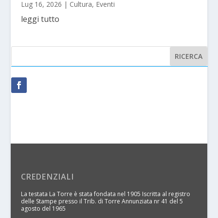
Lug 16, 2026
|
Cultura
,
Eventi
leggi tutto
CREDENZIALI
La testata La Torre è stata fondata nel 1905 Iscritta al registro
delle Stampe presso il Trib. di Torre Annunziata nr 41 del 5
agosto del 1965