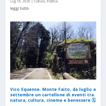
Lug 16, 2026
|
Cultura
,
Politica
leggi tutto
Vico Equense. Monte Faito, da luglio a
settembre un cartellone di eventi tra
natura, cultura, cinema e benessere 🗓