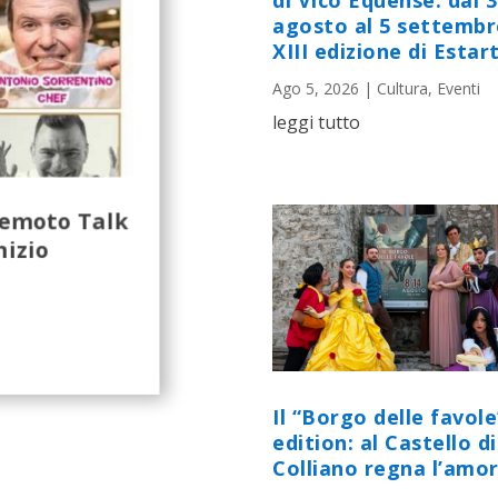
di Vico Equense: dal 
agosto al 5 settembr
XIII edizione di Estart
Ago 5, 2026
|
Cultura
,
Eventi
leggi tutto
Remoto Talk
nizio
Il “Borgo delle favole
edition: al Castello di
Colliano regna l’amor