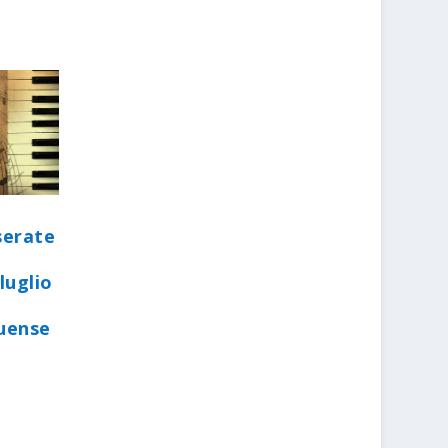
serate
luglio
quense