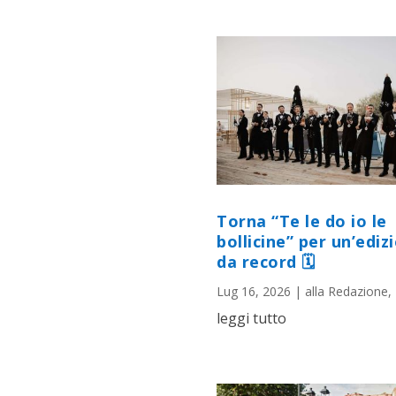
Torna “Te le do io le
bollicine” per un’ediz
da record 🗓
Lug 16, 2026
|
alla Redazione
,
leggi tutto