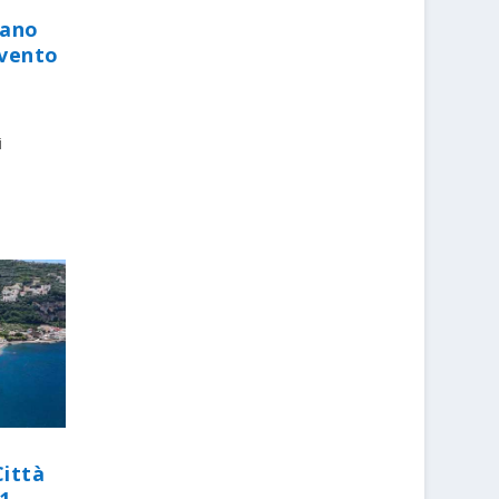
iano
evento
i
Città