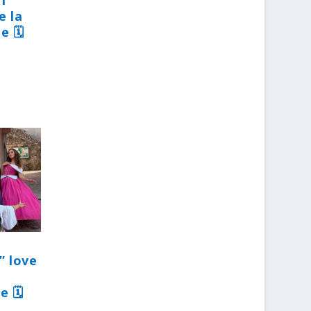
31
e la
e 🗓
” love
e 🗓