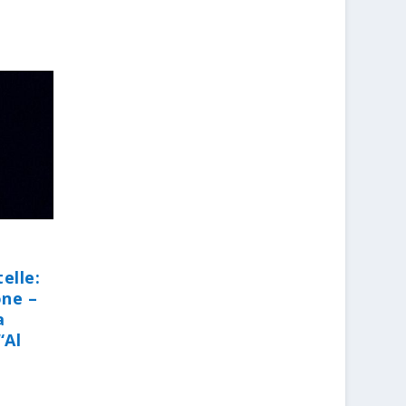
elle:
one –
a
“Al