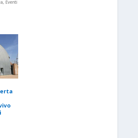
ra
,
Eventi
perta
vivo
i