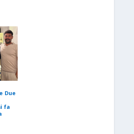
le Due
i fa
a