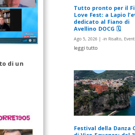
Tutto pronto per il F
Love Fest: a Lapio l’
dedicato al Fiano di
Avellino DOCG 🗓
Ago 5, 2026
|
-in Risalto
,
Event
leggi tutto
to di un
Festival della Danza 