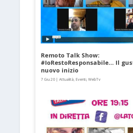
Remoto Talk Show:
#IoRestoResponsabile… Il gus
nuovo inizio
7 Giu 20
|
Attualità
,
Eventi
,
WebTv