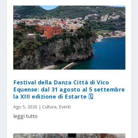
Festival della Danza Città di Vico
Equense: dal 31 agosto al 5 settembre
la XIII edizione di Estarte 🗓
Ago 5, 2026
|
Cultura
,
Eventi
leggi tutto