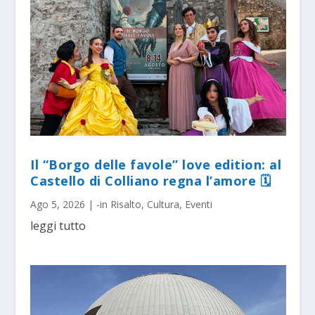
Il “Borgo delle favole” love edition: al
Castello di Colliano regna l’amore 🗓
Ago 5, 2026
|
-in Risalto
,
Cultura
,
Eventi
leggi tutto