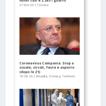
nuovi casi e 2.263 i guariti
27 Nov 20
|
Cronaca
Coronavirus Campania. Stop a
scuole, circoli, feste e asporto
(dopo le 21)
16 Ott 20
|
Attualità
,
Cronaca
,
Territorio