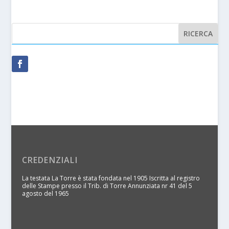
CREDENZIALI
La testata La Torre è stata fondata nel 1905 Iscritta al registro
delle Stampe presso il Trib. di Torre Annunziata nr 41 del 5
agosto del 1965