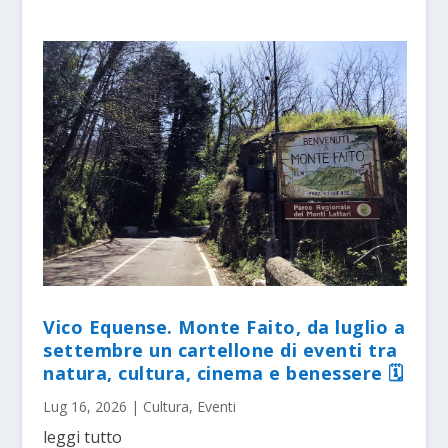
Vico Equense. Monte Faito, da luglio a
settembre un cartellone di eventi tra
natura, cultura, cinema e benessere 🗓
Lug 16, 2026
|
Cultura
,
Eventi
leggi tutto