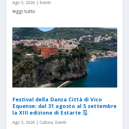
Ago 5, 2026
|
Eventi
leggi tutto
Festival della Danza Città di Vico
Equense: dal 31 agosto al 5 settembre
la XIII edizione di Estarte 🗓
Ago 5, 2026
|
Cultura
,
Eventi