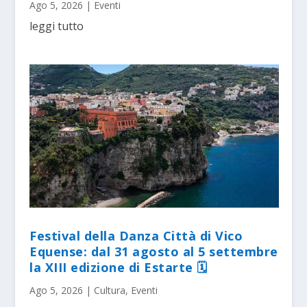
Ago 5, 2026
|
Eventi
leggi tutto
Festival della Danza Città di Vico
Equense: dal 31 agosto al 5 settembre
la XIII edizione di Estarte 🗓
Ago 5, 2026
|
Cultura
,
Eventi