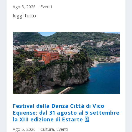
Ago 5, 2026
|
Eventi
leggi tutto
Festival della Danza Città di Vico
Equense: dal 31 agosto al 5 settembre
la XIII edizione di Estarte 🗓
Ago 5, 2026
|
Cultura
,
Eventi