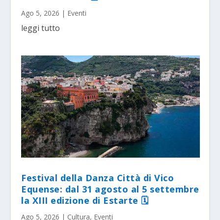
Ago 5, 2026
|
Eventi
leggi tutto
Festival della Danza Città di Vico
Equense: dal 31 agosto al 5 settembre
la XIII edizione di Estarte 🗓
Ago 5, 2026
|
Cultura
,
Eventi