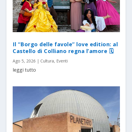
Il “Borgo delle favole” love edition: al
Castello di Colliano regna l’amore 🗓
Ago 5, 2026
|
Cultura
,
Eventi
leggi tutto