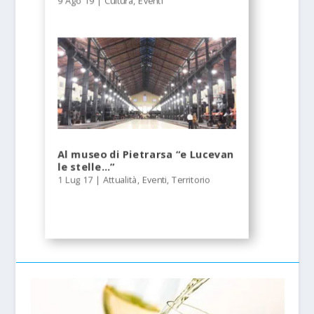
9 Ago 19
|
Cultura
,
Eventi
Al museo di Pietrarsa “e Lucevan
le stelle…”
1 Lug 17
|
Attualità
,
Eventi
,
Territorio