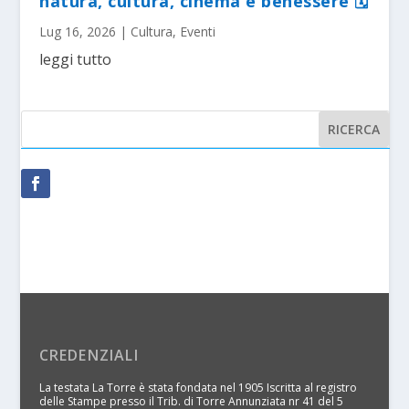
natura, cultura, cinema e benessere 🗓
Lug 16, 2026
|
Cultura
,
Eventi
leggi tutto
CREDENZIALI
La testata La Torre è stata fondata nel 1905 Iscritta al registro
delle Stampe presso il Trib. di Torre Annunziata nr 41 del 5