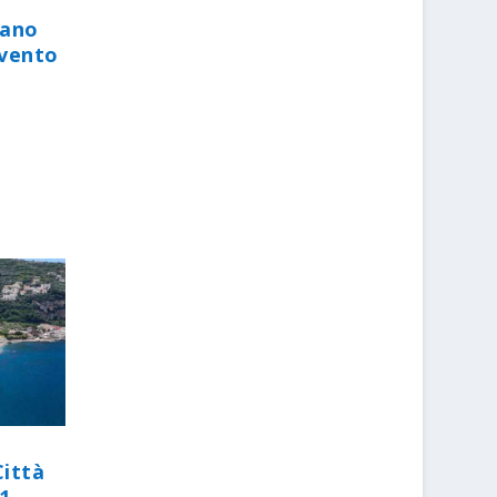
iano
evento
Città