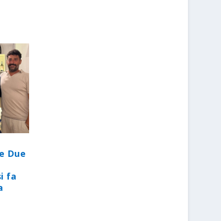
le Due
i fa
a