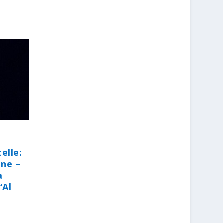
elle:
one –
a
“Al