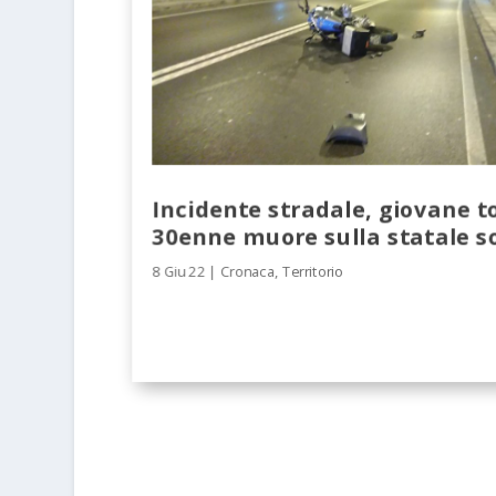
Incidente stradale, giovane t
30enne muore sulla statale s
8 Giu 22
|
Cronaca
,
Territorio