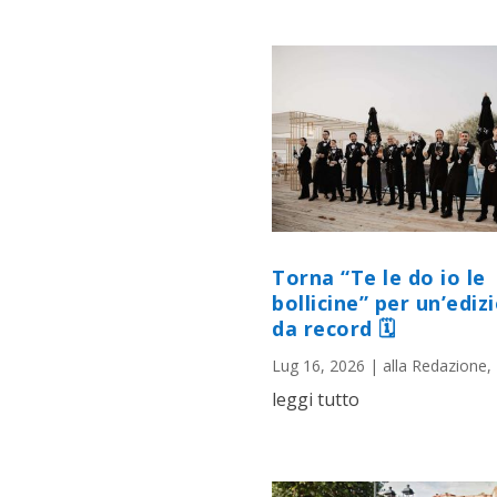
Torna “Te le do io le
bollicine” per un’ediz
da record 🗓
Lug 16, 2026
|
alla Redazione
,
leggi tutto