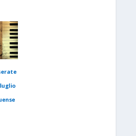
serate
luglio
quense