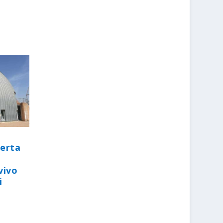
perta
vivo
i