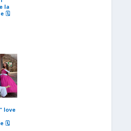
31
e la
e 🗓
” love
e 🗓