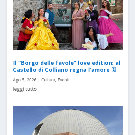
Il “Borgo delle favole” love edition: al
Castello di Colliano regna l’amore 🗓
Ago 5, 2026
|
Cultura
,
Eventi
leggi tutto