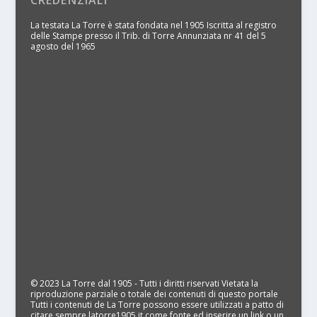
La testata La Torre è stata fondata nel 1905 Iscritta al registro
delle Stampe presso il Trib. di Torre Annunziata nr 41 del 5
agosto del 1965
© 2023 La Torre dal 1905 - Tutti i diritti riservati Vietata la
riproduzione parziale o totale dei contenuti di questo portale
Tutti i contenuti de La Torre possono essere utilizzati a patto di
citare sempre latorre1905.it come fonte ed inserire un link o un