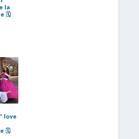
31
e la
e 🗓
” love
e 🗓