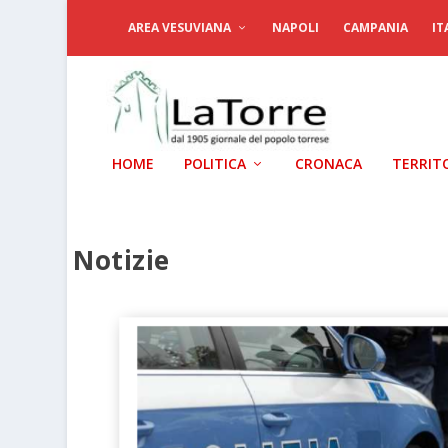
AREA VESUVIANA
NAPOLI
CAMPANIA
IT
HOME
POLITICA
CRONACA
TERRIT
Notizie