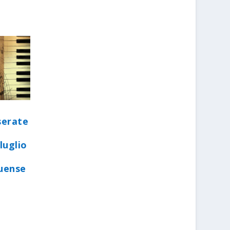
serate
luglio
quense