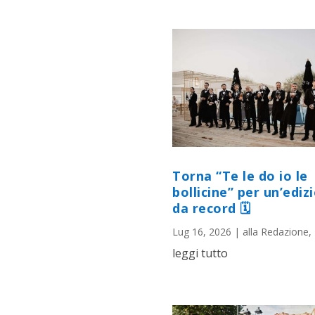
Torna “Te le do io le
bollicine” per un’ediz
da record 🗓
Lug 16, 2026
|
alla Redazione
,
leggi tutto