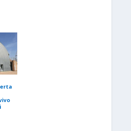
perta
vivo
i