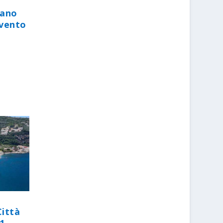
iano
evento
Città