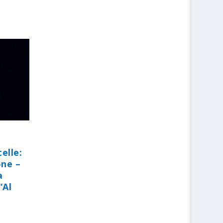
elle:
one –
a
“Al