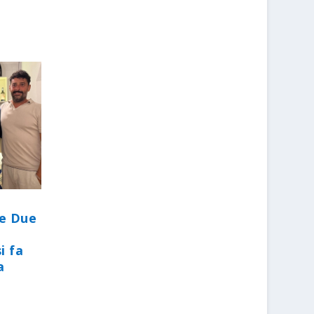
le Due
i fa
a