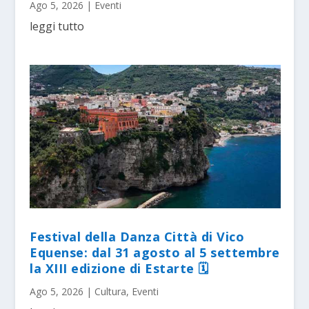
Ago 5, 2026
|
Eventi
leggi tutto
Festival della Danza Città di Vico
Equense: dal 31 agosto al 5 settembre
la XIII edizione di Estarte 🗓
Ago 5, 2026
|
Cultura
,
Eventi