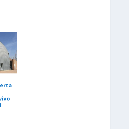
perta
vivo
i