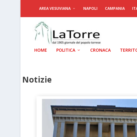
AREA VESUVIANA
NAPOLI
CAMPANIA
IT
HOME
POLITICA
CRONACA
TERRIT
Notizie