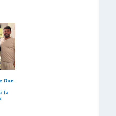
le Due
i fa
a