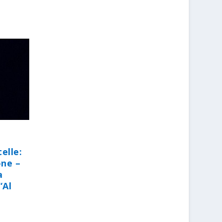
elle:
one –
a
“Al