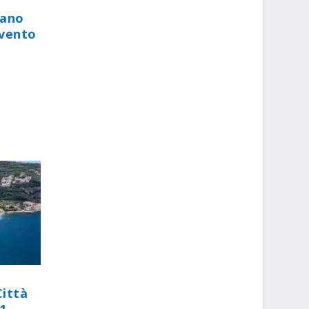
iano
evento
Città