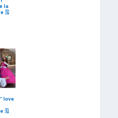
31
e la
e 🗓
” love
e 🗓