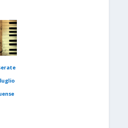
serate
luglio
quense