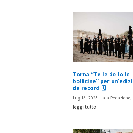
Torna “Te le do io le
bollicine” per un’ediz
da record 🗓
Lug 16, 2026
|
alla Redazione
,
leggi tutto