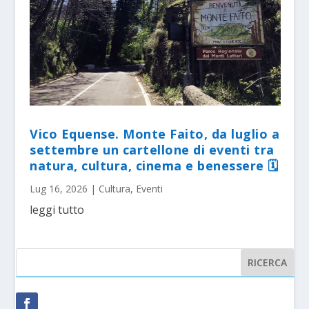
Vico Equense. Monte Faito, da luglio a
settembre un cartellone di eventi tra
natura, cultura, cinema e benessere 🗓
Lug 16, 2026
|
Cultura
,
Eventi
leggi tutto