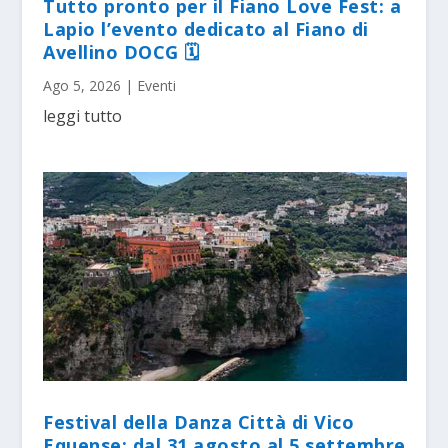
Tutto pronto per il Fiano Love Fest: a
Lapio l’evento dedicato al Fiano di
Avellino DOCG 🗓
Ago 5, 2026
|
Eventi
leggi tutto
Festival della Danza Città di Vico
Equense: dal 31 agosto al 5 settembre