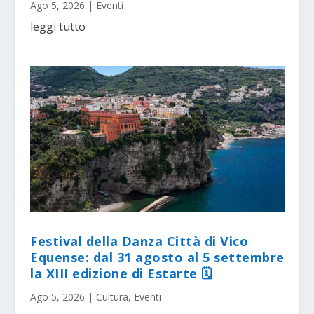
Ago 5, 2026
|
Eventi
leggi tutto
Festival della Danza Città di Vico
Equense: dal 31 agosto al 5 settembre
la XIII edizione di Estarte 🗓
Ago 5, 2026
|
Cultura
,
Eventi