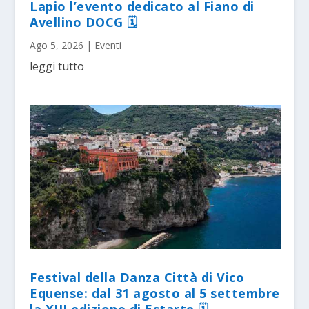
Lapio l’evento dedicato al Fiano di
Avellino DOCG 🗓
Ago 5, 2026
|
Eventi
leggi tutto
Festival della Danza Città di Vico
Equense: dal 31 agosto al 5 settembre
la XIII edizione di Estarte 🗓