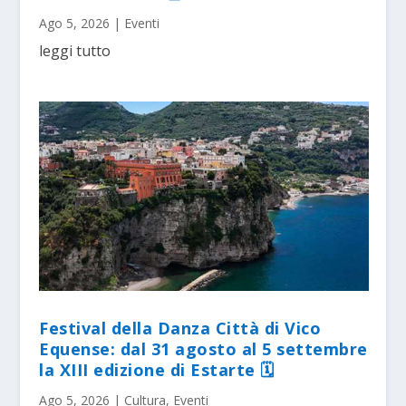
Ago 5, 2026
|
Eventi
leggi tutto
Festival della Danza Città di Vico
Equense: dal 31 agosto al 5 settembre
la XIII edizione di Estarte 🗓
Ago 5, 2026
|
Cultura
,
Eventi