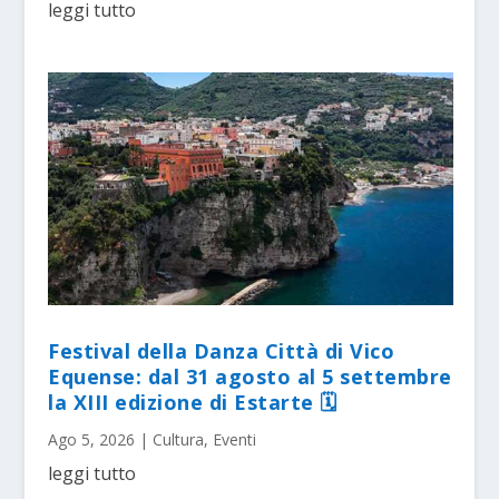
leggi tutto
Festival della Danza Città di Vico
Equense: dal 31 agosto al 5 settembre
la XIII edizione di Estarte 🗓
Ago 5, 2026
|
Cultura
,
Eventi
leggi tutto