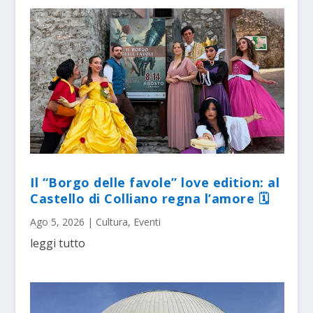
Il “Borgo delle favole” love edition: al
Castello di Colliano regna l’amore 🗓
Ago 5, 2026
|
Cultura
,
Eventi
leggi tutto