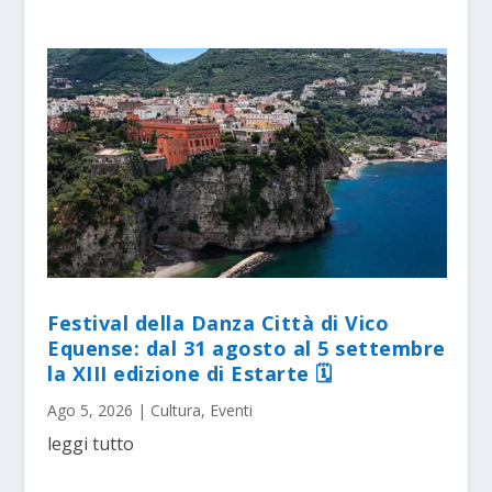
Festival della Danza Città di Vico
Equense: dal 31 agosto al 5 settembre
la XIII edizione di Estarte 🗓
Ago 5, 2026
|
Cultura
,
Eventi
leggi tutto