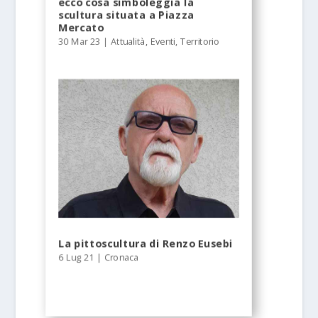
ecco cosa simboleggia la
scultura situata a Piazza
Mercato
30 Mar 23
|
Attualità
,
Eventi
,
Territorio
La pittoscultura di Renzo Eusebi
6 Lug 21
|
Cronaca