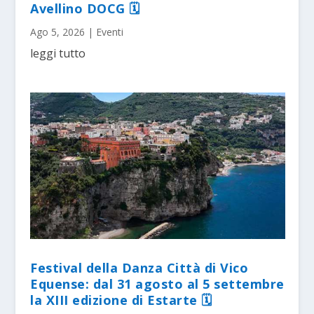
Avellino DOCG 🗓
Ago 5, 2026
|
Eventi
leggi tutto
Festival della Danza Città di Vico
Equense: dal 31 agosto al 5 settembre
la XIII edizione di Estarte 🗓