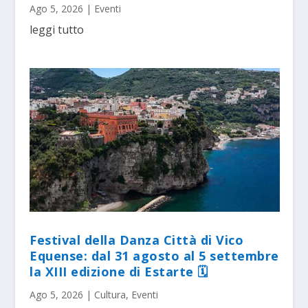
Ago 5, 2026
|
Eventi
leggi tutto
Festival della Danza Città di Vico
Equense: dal 31 agosto al 5 settembre
la XIII edizione di Estarte 🗓
Ago 5, 2026
|
Cultura
,
Eventi