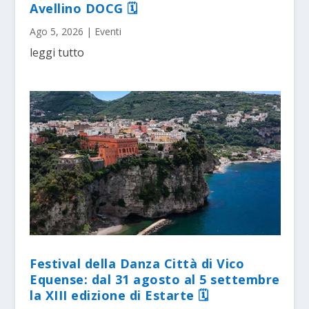
Avellino DOCG 🗓
Ago 5, 2026
|
Eventi
leggi tutto
Festival della Danza Città di Vico
Equense: dal 31 agosto al 5 settembre
la XIII edizione di Estarte 🗓