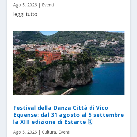
Ago 5, 2026
|
Eventi
leggi tutto
Festival della Danza Città di Vico
Equense: dal 31 agosto al 5 settembre
la XIII edizione di Estarte 🗓
Ago 5, 2026
|
Cultura
,
Eventi