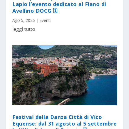
Lapio l’evento dedicato al Fiano di
Avellino DOCG 🗓
Ago 5, 2026
|
Eventi
leggi tutto
Festival della Danza Città di Vico
Equense: dal 31 agosto al 5 settembre