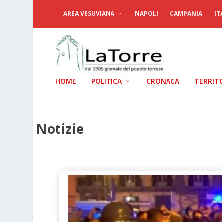
AREA VESUVIANA
NAPOLI
CAMPANIA
IT
HOME
POLITICA
CRONACA
TERRIT
Notizie