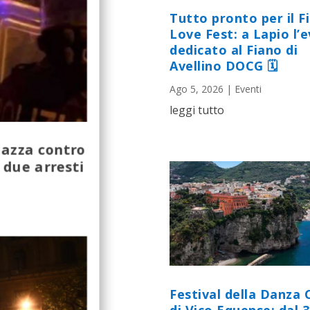
Tutto pronto per il F
Love Fest: a Lapio l’
dedicato al Fiano di
Avellino DOCG 🗓
Ago 5, 2026
|
Eventi
leggi tutto
iazza contro
: due arresti
Festival della Danza 