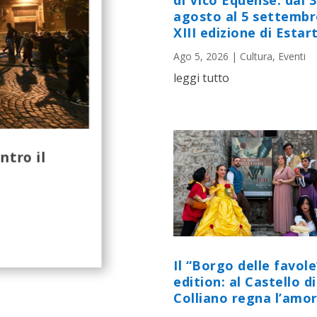
di Vico Equense: dal 
agosto al 5 settembr
XIII edizione di Estart
Ago 5, 2026
|
Cultura
,
Eventi
leggi tutto
ntro il
Il “Borgo delle favole
edition: al Castello di
Colliano regna l’amor