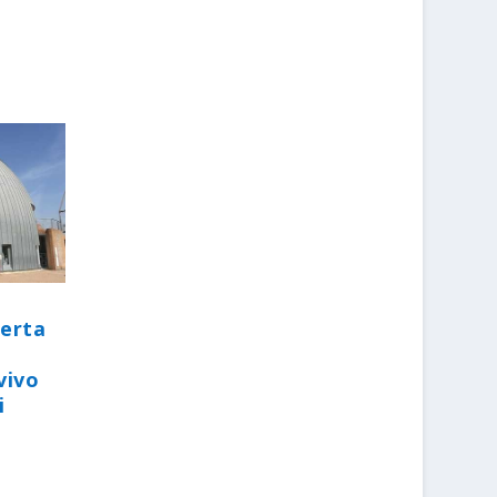
perta
vivo
i