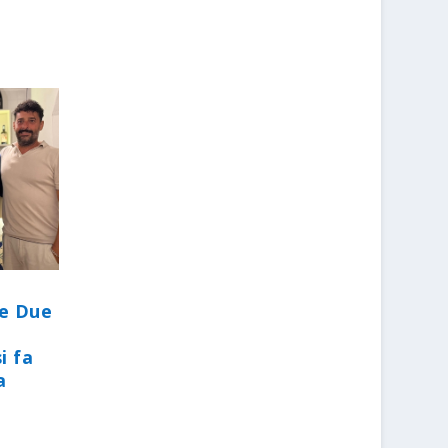
le Due
i fa
a