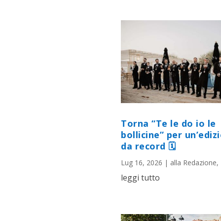
Torna “Te le do io le
bollicine” per un’ediz
da record 🗓
Lug 16, 2026
|
alla Redazione
,
leggi tutto