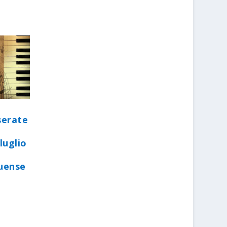
serate
luglio
quense