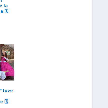
31
e la
e 🗓
” love
e 🗓