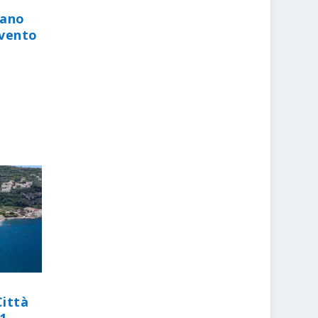
iano
evento
Città