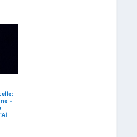
elle:
one –
a
“Al