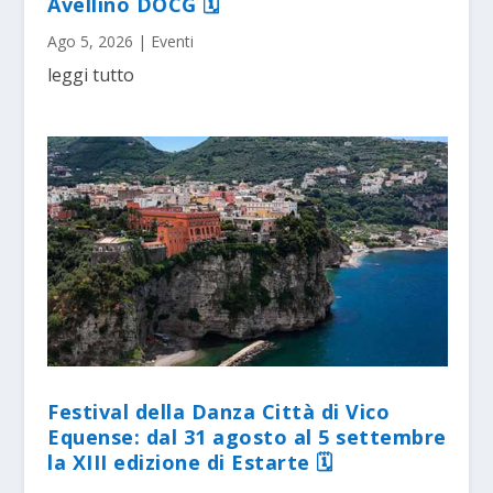
Avellino DOCG 🗓
Ago 5, 2026
|
Eventi
leggi tutto
Festival della Danza Città di Vico
Equense: dal 31 agosto al 5 settembre
la XIII edizione di Estarte 🗓